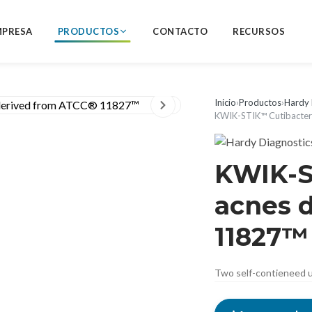
MPRESA
PRODUCTOS
CONTACTO
RECURSOS
Inicio
›
Productos
›
Hardy 
KWIK-STIK™ Cutibacte
KWIK-S
acnes 
11827™
Two self-contieneed u