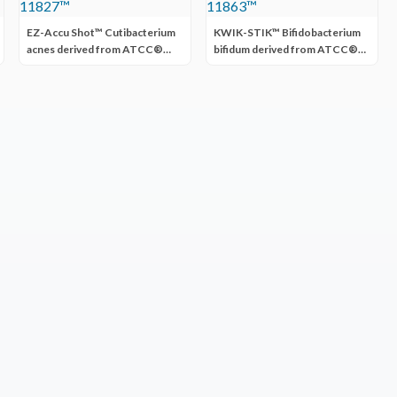
EZ-Accu Shot™ Cutibacterium
KWIK-STIK™ Bifidobacterium
acnes derived from ATCC®
bifidum derived from ATCC®
11827™
11863™