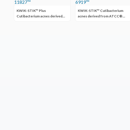
KWIK-STIK™ Plus
KWIK-STIK™ Cutibacterium
Cutibacterium acnes derived
acnes derived from ATCC®
from ATCC® 11827™
6919™