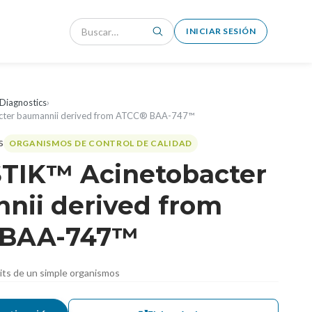
INICIAR SESIÓN
Diagnostics
›
cter baumannii derived from ATCC® BAA-747™
ORGANISMOS DE CONTROL DE CALIDAD
TIK™ Acinetobacter
nii derived from
 BAA-747™
nits de un simple organismos