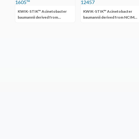
KWIK-STIK™ Acinetobacter
KWIK-STIK™ Acinetobacter
baumannii derived from
baumannii derived from NCIMB
ATCC® BAA-1605™
12457