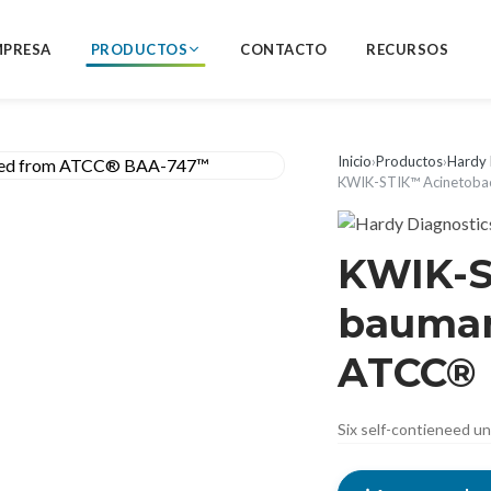
MPRESA
PRODUCTOS
CONTACTO
RECURSOS
Inicio
›
Productos
›
Hardy 
KWIK-STIK™ Acinetoba
KWIK-S
bauman
ATCC®
Six self-contieneed u