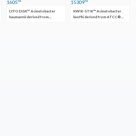
LYFO DISK™ Acinetobacter
KWIK-STIK™ Acinetobacter
baumannii derived from
lwoffii derived from ATCC®
ATCC® BAA-1605™
15309™