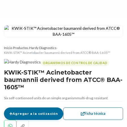
Inicio
›
Productos
›
Hardy Diagnostics
›
KWIK-STIK™ Acinetobacter baumannii derived from ATCC® BAA-1605™
ORGANISMOS DE CONTROL DE CALIDAD
KWIK-STIK™ Acinetobacter
baumannii derived from ATCC® BAA-
1605™
Six self-contieneed units de un simple organismmulti-drug resistant
Ficha técnica
Agregar a la cotización