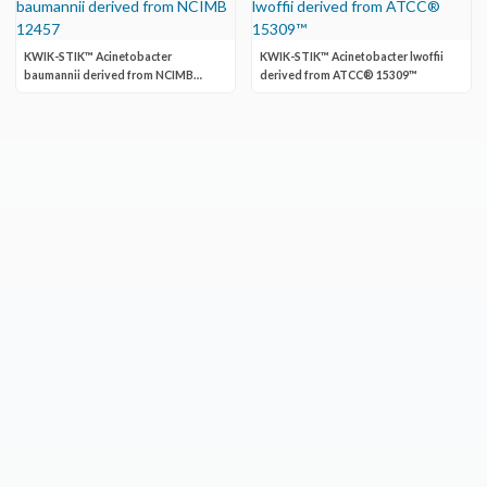
KWIK-STIK™ Acinetobacter
KWIK-STIK™ Acinetobacter lwoffii
baumannii derived from NCIMB
derived from ATCC® 15309™
12457