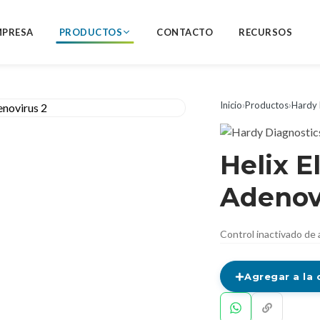
MPRESA
PRODUCTOS
CONTACTO
RECURSOS
Inicio
›
Productos
›
Hardy 
Helix E
Adenov
Control inactivado de
Agregar a la 