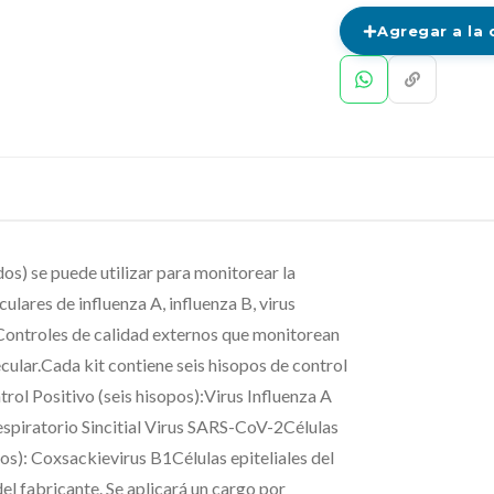
Agregar a la 
s) se puede utilizar para monitorear la
ulares de influenza A, influenza B, virus
e Controles de calidad externos que monitorean
cular.Cada kit contiene seis hisopos de control
trol Positivo (seis hisopos):Virus Influenza A
spiratorio Sincitial Virus SARS-CoV-2Células
s): Coxsackievirus B1Células epiteliales del
l fabricante. Se aplicará un cargo por