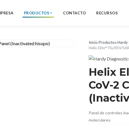
MPRESA
PRODUCTOS
CONTACTO
RECURSOS
Inicio
›
Productos
›
Hardy 
Helix Elite™ Flu/RSV/SA
Helix E
CoV-2 C
(Inacti
Panel de controles ina
moleculares.