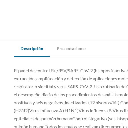
Descripción
Presentaciones
El panel de control Flu/RSV/SARS-CoV-2 (hisopos inactivado
extracción, amplificación y detección de aplicaciones molec
respiratorio sincitial y virus SARS-CoV-2. Uso rutinario d
el desempeño diario de los procedimientos de análisis mole
positivos y seis negativos, inactivados (12 hisopos/kit).Con
(H3N2)Virus Influenza A (H1N1)Virus Influenza B Virus Re
epiteliales del pulmón humanoControl Negativo (seis hisopo
pulmón humanoTodos los envíos se realizan directamente de