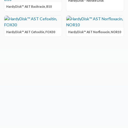
HardyDisk™ Nitrate Disk
HardyDisk™ AST Bacitracin, B10
HardyDisk™ AST Cefoxitin, FOX30
HardyDisk™ AST Norfloxacin, NOR10