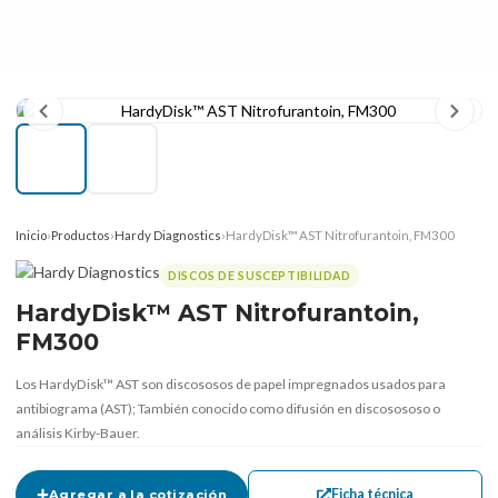
Inicio
›
Productos
›
Hardy Diagnostics
›
HardyDisk™ AST Nitrofurantoin, FM300
DISCOS DE SUSCEPTIBILIDAD
HardyDisk™ AST Nitrofurantoin,
FM300
Los HardyDisk™ AST son discososos de papel impregnados usados ​​para
antibiograma (AST); También conocido como difusión en discosososo o
análisis Kirby-Bauer.
Ficha técnica
Agregar a la cotización