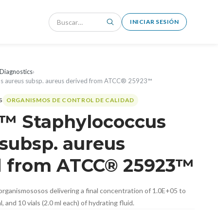
INICIAR SESIÓN
Diagnostics
›
s aureus subsp. aureus derived from ATCC® 25923™
ORGANISMOS DE CONTROL DE CALIDAD
™ Staphylococcus
subsp. aureus
d from ATCC® 25923™
organismososos delivering a final concentration of 1.0E+05 to
 and 10 vials (2.0 ml each) of hydrating fluid.