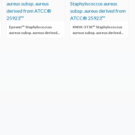
Epower™ Staphylococcus
KWIK-STIK™ Staphylococcus
aureus subsp. aureus derived
aureus subsp. aureus derived
from ATCC® 25923™
from ATCC® 25923™