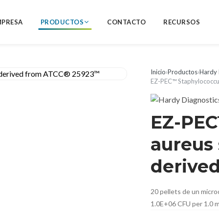
MPRESA
PRODUCTOS
CONTACTO
RECURSOS
Inicio
›
Productos
›
Hardy 
EZ-PEC™ Staphylococcu
EZ-PEC
aureus 
derive
20 pellets de un micro
1.0E+06 CFU per 1.0 ml,