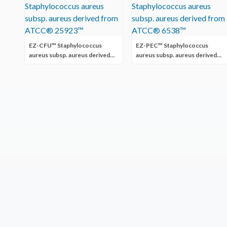
EZ-CFU™ Staphylococcus
EZ-PEC™ Staphylococcus
aureus subsp. aureus derived
aureus subsp. aureus derived
from ATCC® 25923™
from ATCC® 6538™