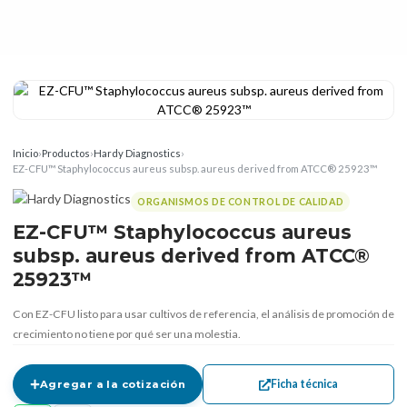
Inicio
›
Productos
›
Hardy Diagnostics
›
EZ-CFU™ Staphylococcus aureus subsp. aureus derived from ATCC® 25923™
ORGANISMOS DE CONTROL DE CALIDAD
EZ-CFU™ Staphylococcus aureus
subsp. aureus derived from ATCC®
25923™
Con EZ-CFU listo para usar cultivos de referencia, el análisis de promoción de
crecimiento no tiene por qué ser una molestia.
Ficha técnica
Agregar a la cotización