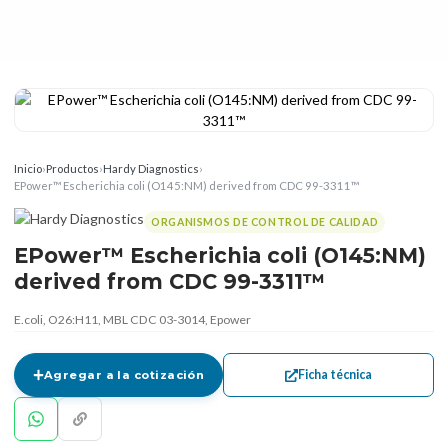
Inicio
›
Productos
›
Hardy Diagnostics
›
EPower™ Escherichia coli (O145:NM) derived from CDC 99-3311™
ORGANISMOS DE CONTROL DE CALIDAD
EPower™ Escherichia coli (O145:NM)
derived from CDC 99-3311™
E.coli, O26:H11, MBL CDC 03-3014, Epower
Ficha técnica
Agregar a la cotización