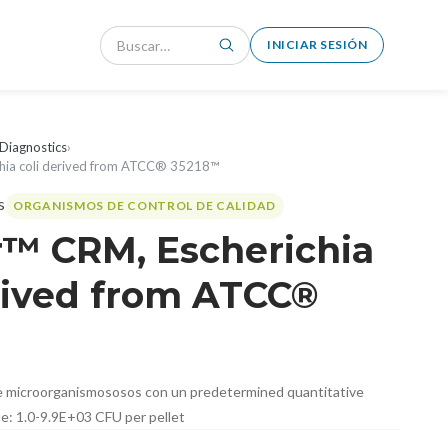
INICIAR SESIÓN
Diagnostics
›
hia coli derived from ATCC® 35218™
ORGANISMOS DE CONTROL DE CALIDAD
™ CRM, Escherichia
rived from ATCC®
le microorganismososos con un predetermined quantitative
: 1.0-9.9E+03 CFU per pellet