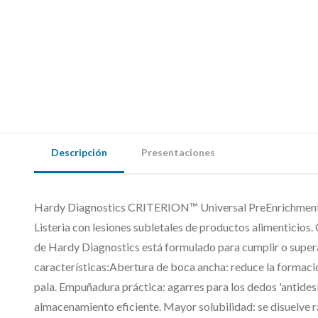
Descripción
Presentaciones
Hardy Diagnostics CRITERION™ Universal PreEnrichment c
Listeria con lesiones subletales de productos alimentici
de Hardy Diagnostics está formulado para cumplir o super
características:Abertura de boca ancha: reduce la formación
pala. Empuñadura práctica: agarres para los dedos 'antidesl
almacenamiento eficiente. Mayor solubilidad: se disuelve 