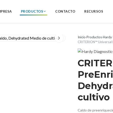
MPRESA
PRODUCTOS
CONTACTO
RECURSOS
Inicio
›
Productos
›
Hardy 
CRITERION™ Universal P
CRITER
PreEnr
Dehydr
cultivo
Caldo de preenriqueci