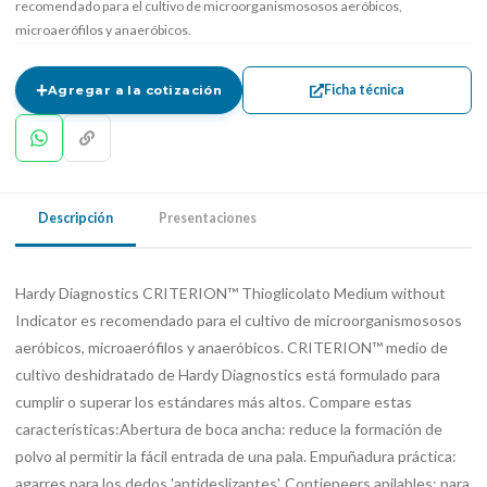
recomendado para el cultivo de microorganismososos aeróbicos,
microaerófilos y anaeróbicos.
Ficha técnica
Agregar a la cotización
Descripción
Presentaciones
Hardy Diagnostics CRITERION™ Thioglicolato Medium without
Indicator es recomendado para el cultivo de microorganismososos
aeróbicos, microaerófilos y anaeróbicos. CRITERION™ medio de
cultivo deshidratado de Hardy Diagnostics está formulado para
cumplir o superar los estándares más altos. Compare estas
características:Abertura de boca ancha: reduce la formación de
polvo al permitir la fácil entrada de una pala. Empuñadura práctica:
agarres para los dedos 'antideslizantes'. Contieneers apilables: para