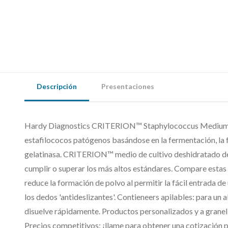
Descripción
Presentaciones
Hardy Diagnostics CRITERION™ Staphylococcus Medium 110
estafilococos patógenos basándose en la fermentación, la 
gelatinasa. CRITERION™ medio de cultivo deshidratado d
cumplir o superar los más altos estándares. Compare estas
reduce la formación de polvo al permitir la fácil entrada d
los dedos 'antideslizantes'. Contieneers apilables: para un
disuelve rápidamente. Productos personalizados y a granel 
Precios competitivos: ¡llame para obtener una cotización