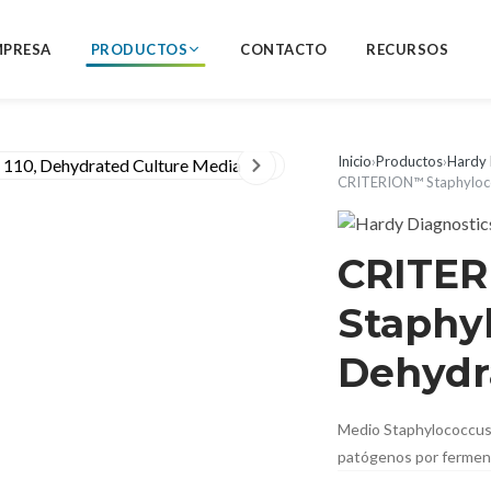
MPRESA
PRODUCTOS
CONTACTO
RECURSOS
Inicio
›
Productos
›
Hardy 
CRITERION™ Staphyloco
CRITE
Staphy
Dehydr
Medio Staphylococcus 1
patógenos por ferment