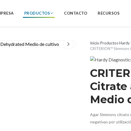
MPRESA
PRODUCTOS
CONTACTO
RECURSOS
Inicio
›
Productos
›
Hardy 
CRITERION™ Simmons Ci
CRITE
Citrate
Medio d
Agar Simmons citrato d
negativas por utilizaci