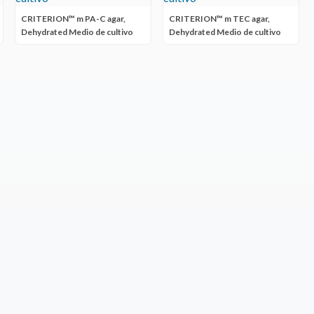
CRITERION™ m PA-C agar,
CRITERION™ m TEC agar,
Dehydrated Medio de cultivo
Dehydrated Medio de cultivo