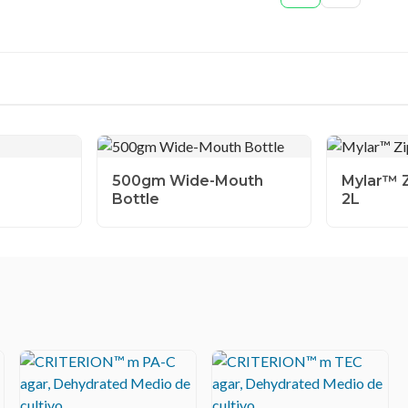
500gm Wide-Mouth
Mylar™ Z
Bottle
2L