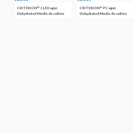
CRITERION™ CLED agar,
CRITERION™ PC agar,
Dehydrated Medio de cultivo
Dehydrated Medio de cultivo