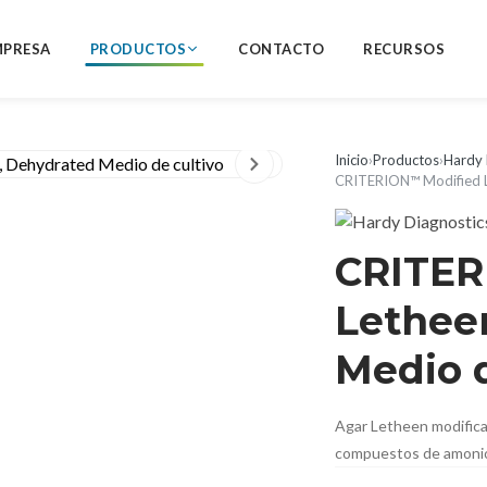
MPRESA
PRODUCTOS
CONTACTO
RECURSOS
Inicio
›
Productos
›
Hardy 
CRITERION™ Modified L
CRITER
Lethee
Medio d
Agar Letheen modificad
compuestos de amonio