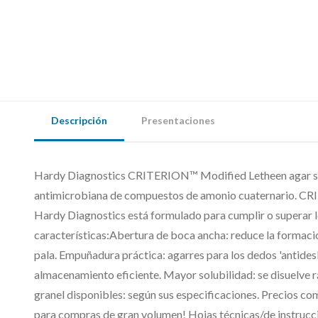
Descripción
Presentaciones
Hardy Diagnostics CRITERION™ Modified Letheen agar se u
antimicrobiana de compuestos de amonio cuaternario. CR
Hardy Diagnostics está formulado para cumplir o superar 
características:Abertura de boca ancha: reduce la formación
pala. Empuñadura práctica: agarres para los dedos 'antidesl
almacenamiento eficiente. Mayor solubilidad: se disuelve 
granel disponibles: según sus especificaciones. Precios co
para compras de gran volumen! Hojas técnicas/de instruc