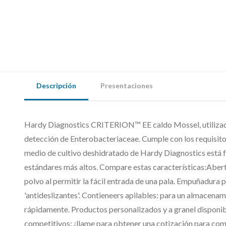
Descripción
Presentaciones
Hardy Diagnostics CRITERION™ EE caldo Mossel, utilizado
detección de Enterobacteriaceae. Cumple con los requi
medio de cultivo deshidratado de Hardy Diagnostics está f
estándares más altos. Compare estas características:Aber
polvo al permitir la fácil entrada de una pala. Empuñadura 
'antideslizantes'. Contieneers apilables: para un almacenam
rápidamente. Productos personalizados y a granel disponib
competitivos: ¡llame para obtener una cotización para co