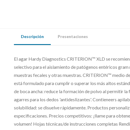
Descripción
Presentaciones
El agar Hardy Diagnostics CRITERION™ XLD se recomienda
selectivo para el aislamiento de patógenos entéricos gram 
muestras fecales y otras muestras. CRITERION™ medio de 
está formulado para cumplir o superar los más altos están
de boca ancha: reduce la formación de polvo al permitir la 
agarres para los dedos 'antideslizantes'. Contieneers apil
solubilidad: se disuelve rápidamente. Productos personaliz
especificaciones. Precios competitivos: ¡llame para obten
volumen! Hojas técnicas/de instrucciones completas Rend