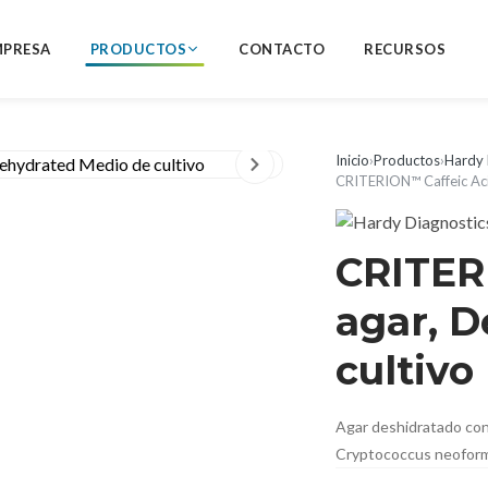
MPRESA
PRODUCTOS
CONTACTO
RECURSOS
Inicio
›
Productos
›
Hardy 
CRITERION™ Caffeic Aci
CRITER
agar, 
cultivo
Agar deshidratado con 
Cryptococcus neofor