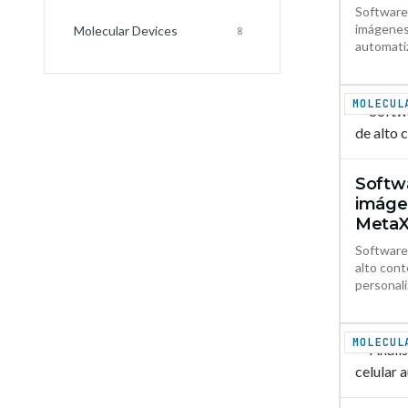
Software 
imágenes 
Molecular Devices
8
automati
MOLECUL
Softwa
imáge
MetaX
Software
alto cont
personali
MOLECUL