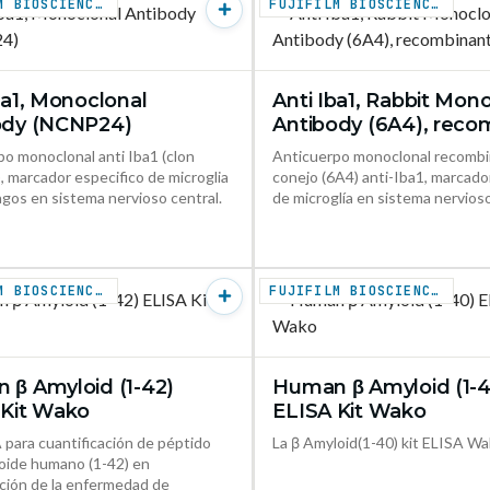
FUJIFILM BIOSCIENCES
FUJIFILM BIOSCIENCES
ba1, Monoclonal
Anti Iba1, Rabbit Mon
VER PRODUCTO →
VER PR
ody (NCNP24)
Antibody (6A4), reco
o monoclonal anti Iba1 (clon
Anticuerpo monoclonal recomb
 marcador especifico de microglia
conejo (6A4) anti-Iba1, marcado
gos en sistema nervioso central.
de microglía en sistema nervioso
FUJIFILM BIOSCIENCES
FUJIFILM BIOSCIENCES
 β Amyloid (1-42)
Human β Amyloid (1-4
VER PRODUCTO →
VER PR
 Kit Wako
ELISA Kit Wako
 para cuantificación de péptido
La β Amyloid(1-40) kit ELISA W
loide humano (1-42) en
ación de la enfermedad de