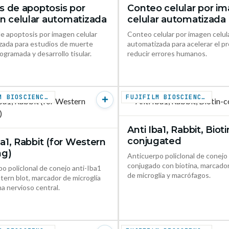
is de apoptosis por
Conteo celular por i
VER PRODUCTO →
VER PR
n celular automatizada
celular automatizada
de apoptosis por imagen celular
Conteo celular por imagen celul
zada para estudios de muerte
automatizada para acelerar el p
rogramada y desarrollo tisular.
reducir errores humanos.
FUJIFILM BIOSCIENCES
FUJIFILM BIOSCIENCES
Anti Iba1, Rabbit, Bioti
VER PR
conjugated
ba1, Rabbit (for Western
VER PRODUCTO →
ng)
Anticuerpo policlonal de conejo 
conjugado con biotina, marcador
o policlonal de conejo anti-Iba1
de microglia y macrófagos.
ern blot, marcador de microglía
a nervioso central.