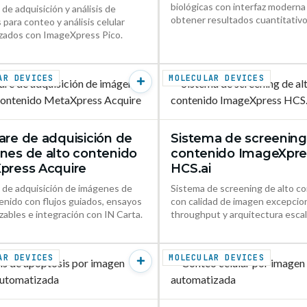
biológicas con interfaz moderna
de adquisición y análisis de
obtener resultados cuantitativo
para conteo y análisis celular
zados con ImageXpress Pico.
AR DEVICES
MOLECULAR DEVICES
re de adquisición de
Sistema de screening
VER PRODUCTO →
VER PR
nes de alto contenido
contenido ImageXpre
press Acquire
HCS.ai
 de adquisición de imágenes de
Sistema de screening de alto c
enido con flujos guiados, ensayos
con calidad de imagen excepcion
zables e integración con IN Carta.
throughput y arquitectura escal
AR DEVICES
MOLECULAR DEVICES