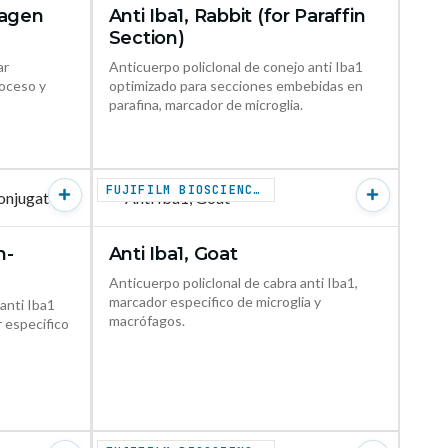
magen
Anti Iba1, Rabbit (for Paraffin
ODUCTO →
VER PRODUCTO →
Section)
ar
Anticuerpo policlonal de conejo anti Iba1
roceso y
optimizado para secciones embebidas en
parafina, marcador de microglia.
FUJIFILM BIOSCIENCES
n-
Anti Iba1, Goat
ODUCTO →
VER PRODUCTO →
Anticuerpo policlonal de cabra anti Iba1,
marcador especifico de microglia y
anti Iba1
macrófagos.
 especifico