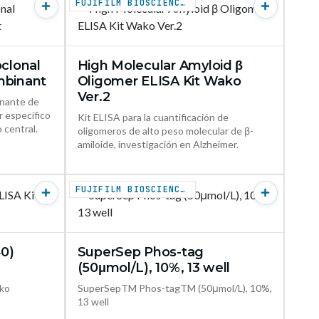
FUJIFILM BIOSCIENCES
oclonal
High Molecular Amyloid β
ODUCTO →
VER PRODUCTO →
mbinant
Oligomer ELISA Kit Wako
Ver.2
inante de
r específico
Kit ELISA para la cuantificación de
 central.
oligomeros de alto peso molecular de β-
amiloide, investigación en Alzheimer.
FUJIFILM BIOSCIENCES
0)
SuperSep Phos-tag
ODUCTO →
VER PRODUCTO →
(50μmol/L), 10%, 13 well
ako
SuperSepTM Phos-tagTM (50μmol/L), 10%,
13 well