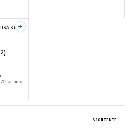
2)
ODUCTO →
ra la
-42) humano,
SIGUIENTE