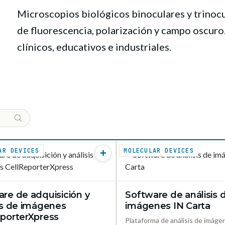
Microscopios biológicos binoculares y trinocu
de fluorescencia, polarización y campo oscuro
clínicos, educativos e industriales.
AR DEVICES
MOLECULAR DEVICES
re de adquisición y
Software de análisis 
VER PRODUCTO →
VER PR
is de imágenes
imágenes IN Carta
eporterXpress
Plataforma de análisis de imáge