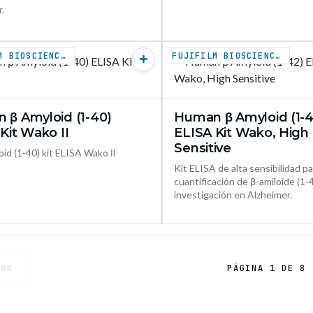
.
FUJIFILM BIOSCIENCES
FUJIFILM BIOSCIENCES
 β Amyloid (1-40)
Human β Amyloid (1-4
VER PRODUCTO →
VER PR
Kit Wako II
ELISA Kit Wako, High
Sensitive
id (1-40) kit ELISA Wako Ⅱ
Kit ELISA de alta sensibilidad pa
cuantificación de β-amiloide (1
investigación en Alzheimer.
IOR
PÁGINA 1 DE 8