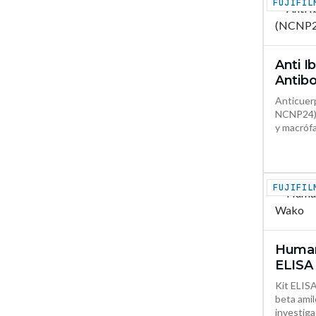
Anti I
Antib
Anticuerp
NCNP24),
y macrófa
Human
ELISA
Kit ELISA
beta ami
investig