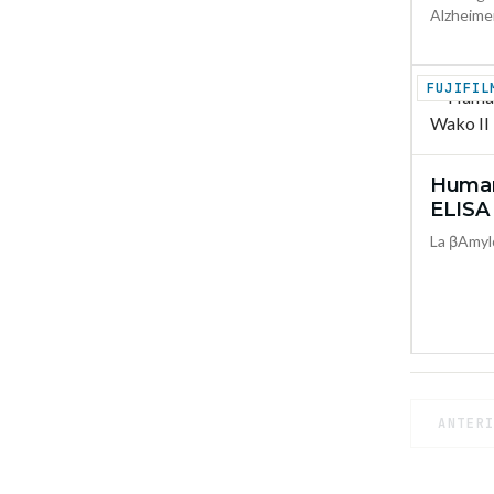
Alzheimer
Human
ELISA 
La βAmylo
ANTER