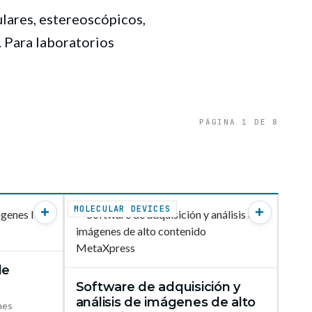
lares, estereoscópicos,
. Para laboratorios
PÁGINA 1 DE 8
MOLECULAR DEVICES
de
ODUCTO →
Software de adquisición y
VER PRODUCTO →
análisis de imágenes de alto
nes