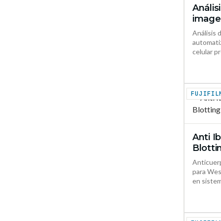
Anális
image
Análisis 
automati
celular p
Anti I
Blotti
Anticuerp
para West
en sistem