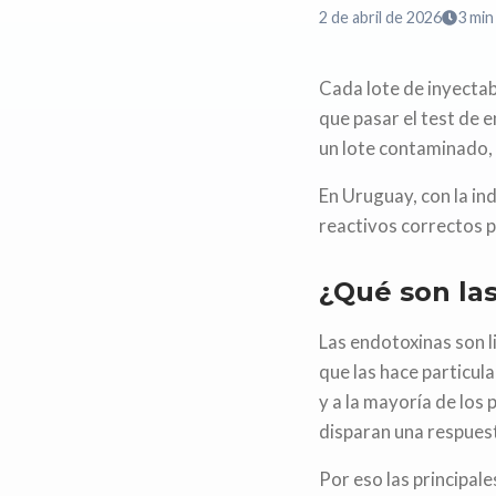
2 de abril de 2026
3
min 
Cada lote de inyectab
que pasar el test de e
un lote contaminado, 
En Uruguay, con la in
reactivos correctos p
¿Qué son la
Las endotoxinas son l
que las hace particul
y a la mayoría de los
disparan una respues
Por eso las principa