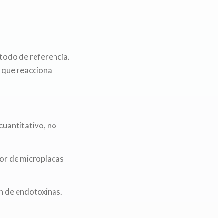
todo de referencia.
) que reacciona
icuantitativo, no
tor de microplacas
n de endotoxinas.