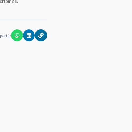
cribinos.
artir: