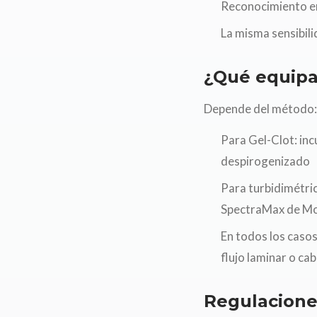
Reconocimiento en
La misma sensibili
¿Qué equipa
Depende del método:
Para Gel-Clot: in
despirogenizado
Para turbidimétri
SpectraMax de Mol
En todos los caso
flujo laminar o ca
Regulacion