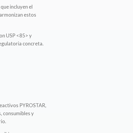
que incluyen el
 armonizan estos
 con USP <85> y
gulatoria concreta.
e reactivos PYROSTAR,
, consumibles y
io.