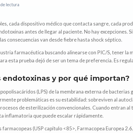
de lectura
les, cada dispositivo médico que contacta sangre, cada prod
ndotoxinas antes de llegar al paciente. No hay excepciones. Si 
las consecuencias van desde fiebre hasta shock séptico.
dustria farmacéutica buscando alinearse con PIC/S, tener la 
ara esta prueba dejó de ser un tema de preferencia. Es regul
s endotoxinas y por qué importan?
ipopolisacáridos (LPS) de la membrana externa de bacterias
armente problemáticas es su estabilidad: sobreviven al auto
 procesos de esterilización convencionales. Cuando entran al
ta inflamatoria que puede escalar rápidamente.
les farmacopeas (USP capítulo <85>, Farmacopea Europea 2.