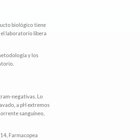
ucto biológico tiene
el laboratorio libera
metodología y los
atorio.
 gram-negativas. Lo
clavado, a pH extremos
 torrente sanguíneo,
6.14, Farmacopea