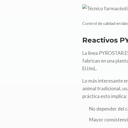
Control de calidad en la
Reactivos P
La línea PYROSTAR ES-
fabrican en una plant
EU/mL.
Lo más interesante e
animal tradicional, u
práctica esto implica:
No depender del ca
Mayor consistenci