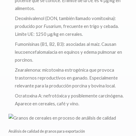
potente que se conoce. El límite de la UE es 4 μg/kg en
alimentos.
Deoxinivalenol (DON, también llamado vomitoxina):
producido por
Fusarium
, frecuente en trigo y cebada.
Límite UE: 1250 μg/kg en cereales.
Fumonisinas (B1, B2, B3): asociadas al maíz. Causan
leucoencefalomalacia en equinos y edema pulmonar en
porcinos.
Zearalenona: micotoxina estrogénica que provoca
trastornos reproductivos en ganado. Especialmente
relevante para la producción porcina y bovina local.
Ocratoxina A: nefrotóxica y posiblemente carcinógena.
Aparece en cereales, café y vino.
Análisis de calidad de granos para exportación