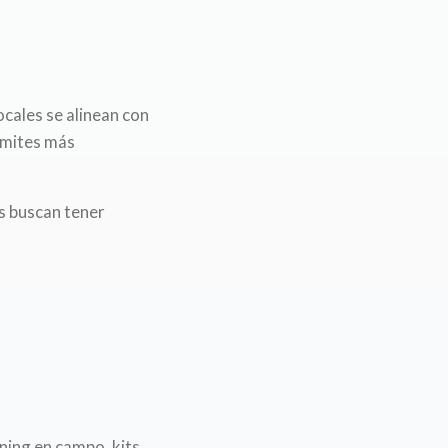
ocales se alinean con
ímites más
s buscan tener
ning en campo, kits