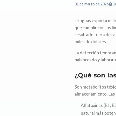
31 de marzo de 2026
3
Uruguay exporta mill
que cumplir con los l
resultado fuera de ra
miles de dólares.
La detección temprana
balanceado y laborato
¿Qué son la
Son metabolitos tóxic
almacenamiento. Las 
Aflatoxinas (B1, B
natural más potent