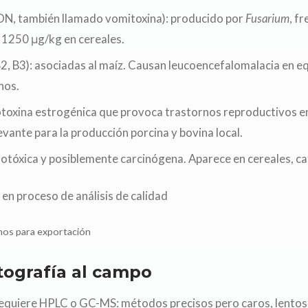
ON, también llamado vomitoxina): producido por
Fusarium
, f
 1250 μg/kg en cereales.
B2, B3): asociadas al maíz. Causan leucoencefalomalacia en 
nos.
toxina estrogénica que provoca trastornos reproductivos e
vante para la producción porcina y bovina local.
otóxica y posiblemente carcinógena. Aparece en cereales, caf
anos para exportación
tografía al campo
 requiere HPLC o GC-MS: métodos precisos pero caros, lentos