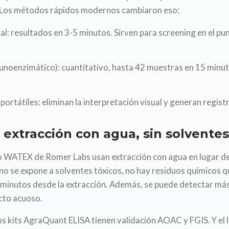
 Los métodos rápidos modernos cambiaron eso:
eral: resultados en 3-5 minutos. Sirven para screening en el pu
unoenzimático): cuantitativo, hasta 42 muestras en 15 minut
 portátiles: eliminan la interpretación visual y generan regist
extracción con agua, sin solventes
ro WATEX de Romer Labs usan extracción con agua en lugar de
 no se expone a solventes tóxicos, no hay residuos químicos qu
3 minutos desde la extracción. Además, se puede detectar má
cto acuoso.
los kits AgraQuant ELISA tienen validación AOAC y FGIS. Y el