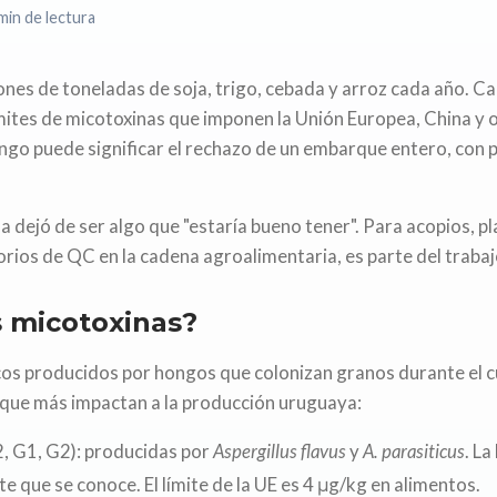
min de lectura
ones de toneladas de soja, trigo, cebada y arroz cada año. 
ímites de micotoxinas que imponen la Unión Europea, China y
ngo puede significar el rechazo de un embarque entero, con 
 dejó de ser algo que "estaría bueno tener". Para acopios, p
rios de QC en la cadena agroalimentaria, es parte del trabajo
s micotoxinas?
os producidos por hongos que colonizan granos durante el cul
que más impactan a la producción uruguaya:
2, G1, G2): producidas por
Aspergillus flavus
y
A. parasiticus
. La
e que se conoce. El límite de la UE es 4 μg/kg en alimentos.