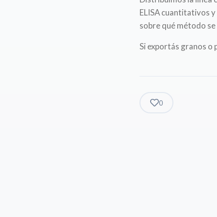
ELISA cuantitativos y
sobre qué método se 
Si exportás granos o 
0