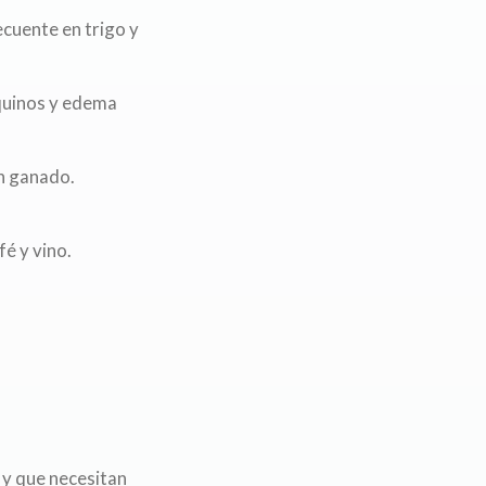
recuente en trigo y
equinos y edema
n ganado.
é y vino.
 y que necesitan