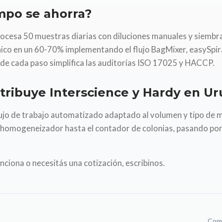
mpo se ahorra?
rocesa 50 muestras diarias con diluciones manuales y siembr
nico en un 60-70% implementando el flujo BagMixer, easySpira
al de cada paso simplifica las auditorías ISO 17025 y HACCP.
tribuye Interscience y Hardy en U
jo de trabajo automatizado adaptado al volumen y tipo de m
l homogeneizador hasta el contador de colonias, pasando por
nciona o necesitás una cotización, escribinos.
Comp