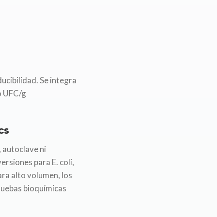
ucibilidad. Se integra
 o UFC/g
cs
 autoclave ni
ersiones para E. coli,
ra alto volumen, los
ruebas bioquímicas