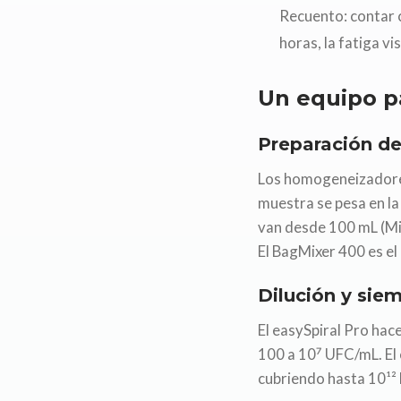
Recuento: contar 
horas, la fatiga vi
Un equipo p
Preparación de
Los homogeneizadores
muestra se pesa en l
van desde 100 mL (Mi
El BagMixer 400 es e
Dilución y siem
El easySpiral Pro hac
100 a 10⁷ UFC/mL. El 
cubriendo hasta 10¹² 