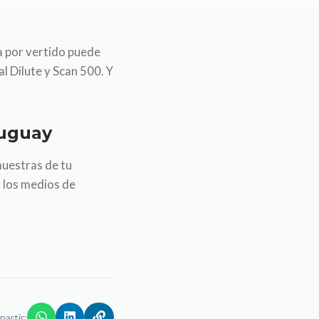
a por vertido puede
l Dilute y Scan 500. Y
ruguay
uestras de tu
 los medios de
artir: