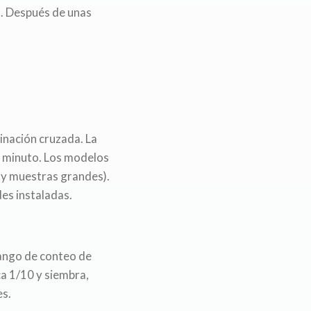
o. Después de unas
nación cruzada. La
n minuto. Los modelos
 y muestras grandes).
es instaladas.
rango de conteo de
ca 1/10 y siembra,
es.