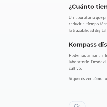
¿Cuánto tie
Un laboratorio que p
reducir el tiempo téc
la trazabilidad digit
Kompass dis
Podemos armar un flu
laboratorio. Desde e
cultivo.
Si querés ver cómo fu
0