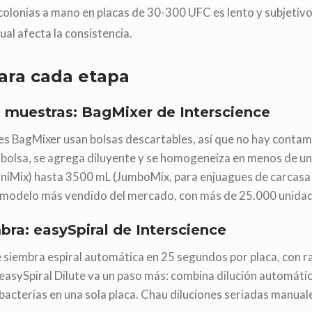
colonias a mano en placas de 30-300 UFC es lento y subjetiv
sual afecta la consistencia.
ara cada etapa
 muestras: BagMixer de Interscience
 BagMixer usan bolsas descartables, así que no hay contami
a bolsa, se agrega diluyente y se homogeneiza en menos de u
niMix) hasta 3500 mL (JumboMix, para enjuagues de carcasa
l modelo más vendido del mercado, con más de 25.000 unidad
bra: easySpiral de Interscience
e siembra espiral automática en 25 segundos por placa, con 
easySpiral Dilute va un paso más: combina dilución automáti
bacterias en una sola placa. Chau diluciones seriadas manual