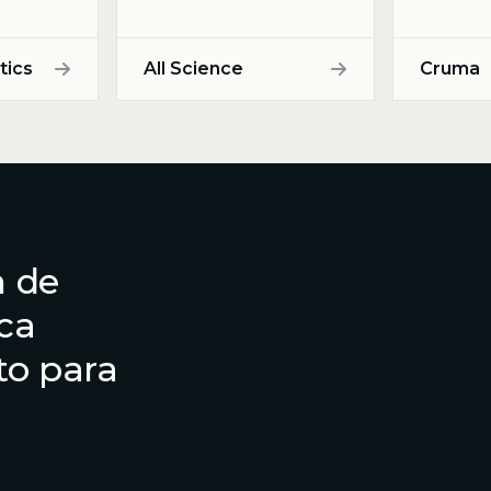
tics
All Science
Cruma
n de
ica
to para