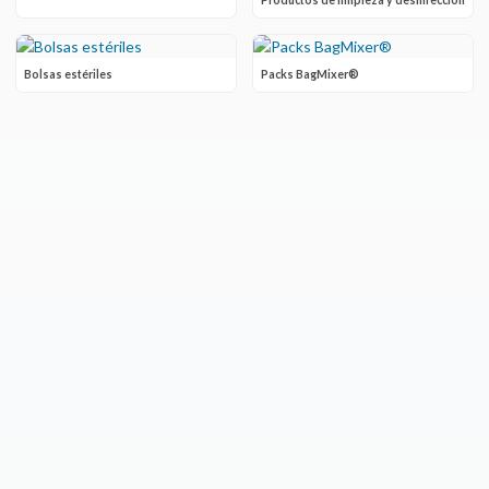
Productos de limpieza y desinfección
Bolsas estériles
Packs BagMixer®