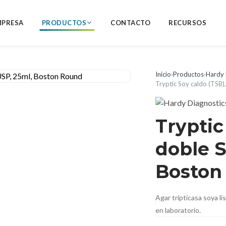
MPRESA
PRODUCTOS
CONTACTO
RECURSOS
Inicio
›
Productos
›
Hardy 
Tryptic Soy caldo (TSB)
Tryptic
doble S
Boston
Agar tripticasa soya l
en laboratorio.