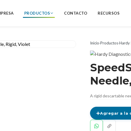
MPRESA
PRODUCTOS
CONTACTO
RECURSOS
Inicio
›
Productos
›
Hardy 
SpeedS
Needle,
A rigid descartable nee
Agregar a la 