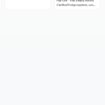
Flip-Lok™ Vial, Empty, estéril,
Clarified Polypropylene, con
Hinged tapa, grande Write-on
Area, High Profile