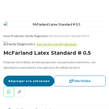
Inicio
›
Productos
›
Hardy Diagnostics
›
McFarland Latex Standard # 0.5
DISCOS DE SUSCEPTIBILIDAD
McFarland Latex Standard # 0.5
Estándar de turbidez de látex preparado con partículas uniformes, con
absorbancia equivalente a los patrones de sulfato de bario.
Ficha técnica
Agregar a la cotización