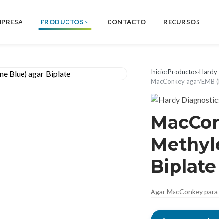
MPRESA
PRODUCTOS
CONTACTO
RECURSOS
Inicio
›
Productos
›
Hardy 
MacConkey agar/EMB (Eo
MacCon
Methyle
Biplate
Agar MacConkey para a