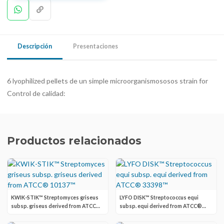
Descripción
Presentaciones
6 lyophilized pellets de un simple microorganismososos strain for
Control de calidad:
Productos relacionados
KWIK-STIK™ Streptomyces griseus
LYFO DISK™ Streptococcus equi
subsp. griseus derived from ATCC®
subsp. equi derived from ATCC®
10137™
33398™