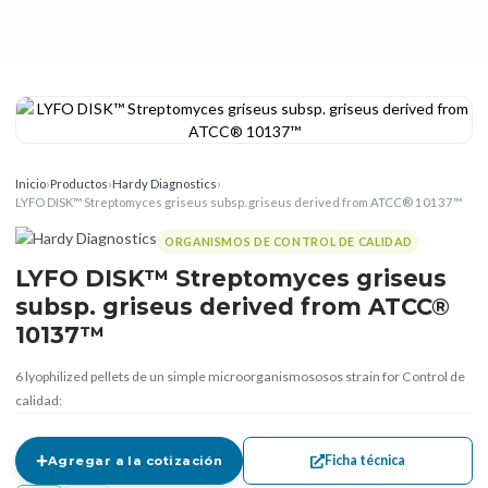
Inicio
›
Productos
›
Hardy Diagnostics
›
LYFO DISK™ Streptomyces griseus subsp. griseus derived from ATCC® 10137™
ORGANISMOS DE CONTROL DE CALIDAD
LYFO DISK™ Streptomyces griseus
subsp. griseus derived from ATCC®
10137™
6 lyophilized pellets de un simple microorganismososos strain for Control de
calidad:
Ficha técnica
Agregar a la cotización