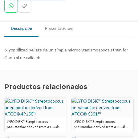
Descripción
Presentaciones
6 lyophilized pellets de un simple microorganismososos strain for
Control de calidad:
Productos relacionados
LYFO DISK™ Streptococcus
LYFO DISK™ Streptococcus
pneumoniae derived from ATCC®
pneumoniae derived from ATCC®
49150™
6301™