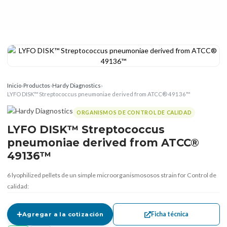
Inicio
›
Productos
›
Hardy Diagnostics
›
LYFO DISK™ Streptococcus pneumoniae derived from ATCC® 49136™
ORGANISMOS DE CONTROL DE CALIDAD
LYFO DISK™ Streptococcus
pneumoniae derived from ATCC®
49136™
6 lyophilized pellets de un simple microorganismososos strain for Control de
calidad:
Ficha técnica
Agregar a la cotización