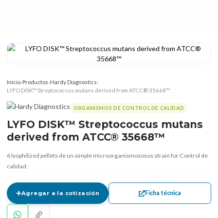
Inicio
›
Productos
›
Hardy Diagnostics
›
LYFO DISK™ Streptococcus mutans derived from ATCC® 35668™
ORGANISMOS DE CONTROL DE CALIDAD
LYFO DISK™ Streptococcus mutans
derived from ATCC® 35668™
6 lyophilized pellets de un simple microorganismososos strain for Control de
calidad:
Ficha técnica
Agregar a la cotización