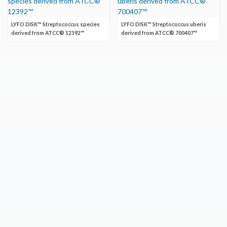
LYFO DISK™ Streptococcus species
LYFO DISK™ Streptococcus uberis
derived from ATCC® 12392™
derived from ATCC® 700407™