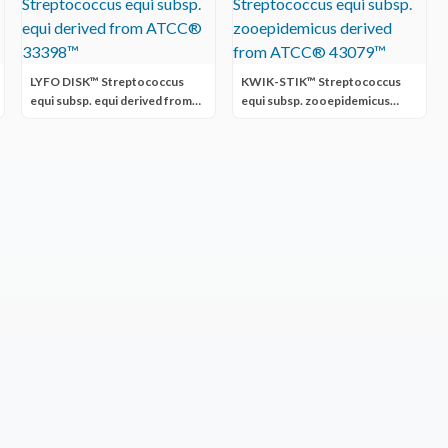
LYFO DISK™ Streptococcus
KWIK-STIK™ Streptococcus
equi subsp. equi derived from
equi subsp. zooepidemicus
ATCC® 33398™
derived from ATCC® 43079™