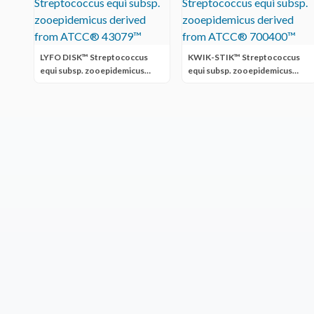
LYFO DISK™ Streptococcus
KWIK-STIK™ Streptococcus
equi subsp. zooepidemicus
equi subsp. zooepidemicus
derived from ATCC® 43079™
derived from ATCC® 700400™