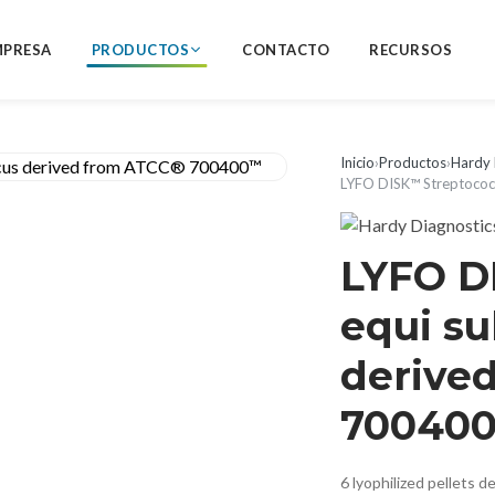
MPRESA
PRODUCTOS
CONTACTO
RECURSOS
Inicio
›
Productos
›
Hardy 
LYFO DISK™ Streptococ
LYFO D
equi s
derive
70040
6 lyophilized pellets 