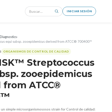
INICIAR SESIÓN
Diagnostics
›
cus equi subsp. zooepidemicus derived from ATCC® 700400™
ORGANISMOS DE CONTROL DE CALIDAD
ISK™ Streptococcus
ubsp. zooepidemicus
d from ATCC®
0™
de un simple microorganismososos strain for Control de calidad: