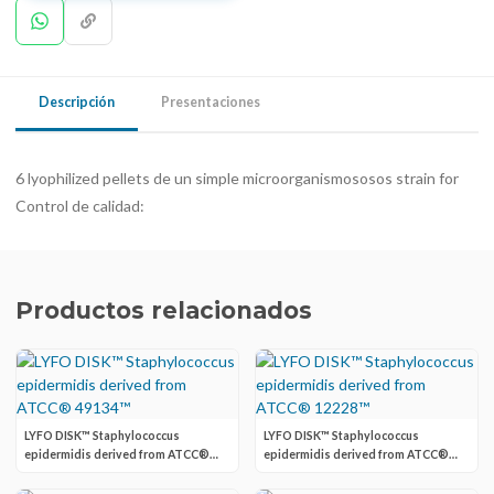
Descripción
Presentaciones
6 lyophilized pellets de un simple microorganismososos strain for
Control de calidad:
Productos relacionados
LYFO DISK™ Staphylococcus
LYFO DISK™ Staphylococcus
epidermidis derived from ATCC®
epidermidis derived from ATCC®
49134™
12228™