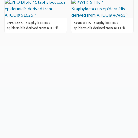
LYFO DISK™ Staphylococcus
KWIK-STIK™ Staphylococcus
epidermidis derived from ATCC®
epidermidis derived from ATCC®
51625™
49461™