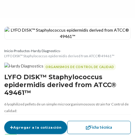
Inicio
›
Productos
›
Hardy Diagnostics
›
LYFO DISK™ Staphylococcus epidermidis derived from ATCC® 49461™
ORGANISMOS DE CONTROL DE CALIDAD
LYFO DISK™ Staphylococcus
epidermidis derived from ATCC®
49461™
6 lyophilized pellets de un simple microorganismososos strain for Control de
calidad:
Ficha técnica
Agregar a la cotización