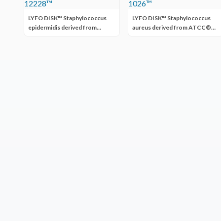
LYFO DISK™ Staphylococcus
LYFO DISK™ Staphylococcus
epidermidis derived from
aureus derived from ATCC®
ATCC® 12228™
BAA-1026™