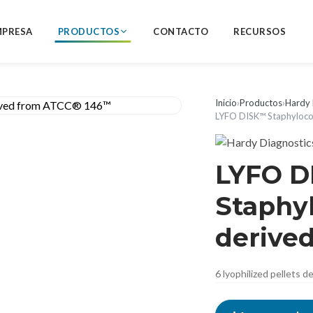
MPRESA
PRODUCTOS
CONTACTO
RECURSOS
Inicio
›
Productos
›
Hardy 
LYFO DISK™ Staphyloco
LYFO 
Staphyl
derive
6 lyophilized pellets 