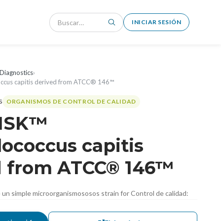
INICIAR SESIÓN
Diagnostics
›
ccus capitis derived from ATCC® 146™
ORGANISMOS DE CONTROL DE CALIDAD
DISK™
ococcus capitis
d from ATCC® 146™
de un simple microorganismososos strain for Control de calidad: