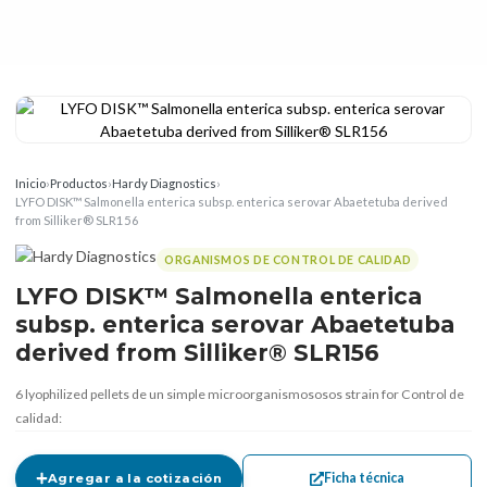
Inicio
›
Productos
›
Hardy Diagnostics
›
LYFO DISK™ Salmonella enterica subsp. enterica serovar Abaetetuba derived
from Silliker® SLR156
ORGANISMOS DE CONTROL DE CALIDAD
LYFO DISK™ Salmonella enterica
subsp. enterica serovar Abaetetuba
derived from Silliker® SLR156
6 lyophilized pellets de un simple microorganismososos strain for Control de
calidad:
Ficha técnica
Agregar a la cotización