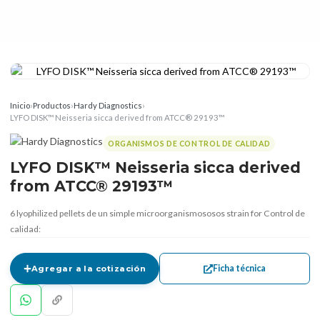
Inicio
›
Productos
›
Hardy Diagnostics
›
LYFO DISK™ Neisseria sicca derived from ATCC® 29193™
ORGANISMOS DE CONTROL DE CALIDAD
LYFO DISK™ Neisseria sicca derived
from ATCC® 29193™
6 lyophilized pellets de un simple microorganismososos strain for Control de
calidad:
Ficha técnica
Agregar a la cotización