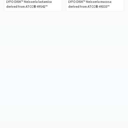
LYFO DISK™ Neisseria lactamica
LYFO DISK™ Neisseria mucosa
derived from ATCC® 49142™
derived from ATCC® 49233™