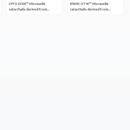
LYFO DISK™ Moraxella
KWIK-STIK™ Moraxella
catarrhalis derived from
catarrhalis derived from
ATCC® 49143™
ATCC® 25238™