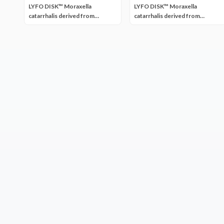
LYFO DISK™ Moraxella
LYFO DISK™ Moraxella
catarrhalis derived from
catarrhalis derived from
ATCC® 25240™
ATCC® 8176™