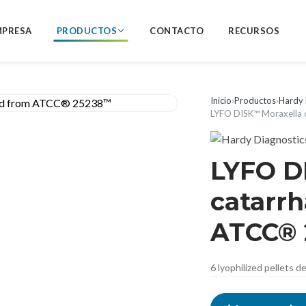
MPRESA
PRODUCTOS
CONTACTO
RECURSOS
Inicio
›
Productos
›
Hardy 
LYFO DISK™ Moraxella 
LYFO D
catarrh
ATCC®
6 lyophilized pellets 