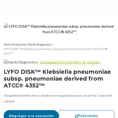
Inicio
›
Productos
›
Hardy Diagnostics
›
LYFO DISK™ Klebsiella pneumoniae subsp. pneumoniae derived from ATCC®
4352™
ORGANISMOS DE CONTROL DE CALIDAD
LYFO DISK™ Klebsiella pneumoniae
subsp. pneumoniae derived from
ATCC® 4352™
6 lyophilized pellets de un simple microorganismososos strain for Control de
calidad:
Ficha técnica
Agregar a la cotización