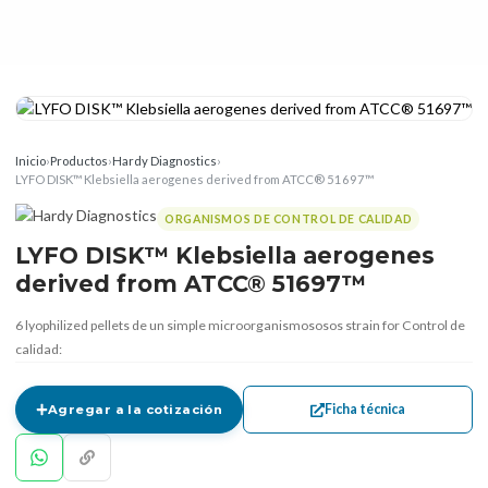
Inicio
›
Productos
›
Hardy Diagnostics
›
LYFO DISK™ Klebsiella aerogenes derived from ATCC® 51697™
ORGANISMOS DE CONTROL DE CALIDAD
LYFO DISK™ Klebsiella aerogenes
derived from ATCC® 51697™
6 lyophilized pellets de un simple microorganismososos strain for Control de
calidad:
Ficha técnica
Agregar a la cotización