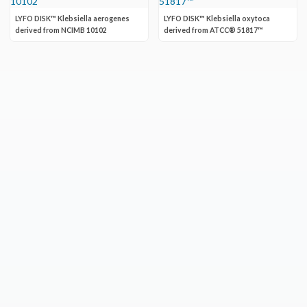
LYFO DISK™ Klebsiella aerogenes
LYFO DISK™ Klebsiella oxytoca
derived from NCIMB 10102
derived from ATCC® 51817™