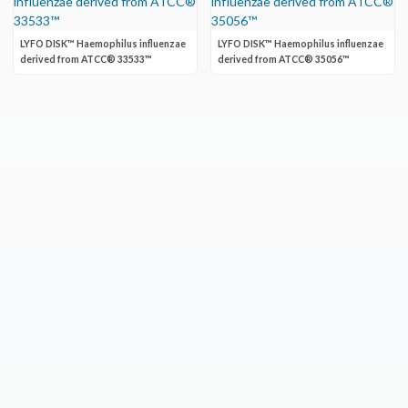
LYFO DISK™ Haemophilus influenzae
LYFO DISK™ Haemophilus influenzae
derived from ATCC® 33533™
derived from ATCC® 35056™