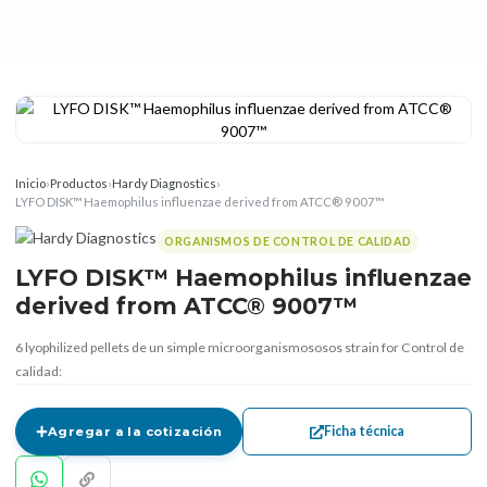
Inicio
›
Productos
›
Hardy Diagnostics
›
LYFO DISK™ Haemophilus influenzae derived from ATCC® 9007™
ORGANISMOS DE CONTROL DE CALIDAD
LYFO DISK™ Haemophilus influenzae
derived from ATCC® 9007™
6 lyophilized pellets de un simple microorganismososos strain for Control de
calidad:
Ficha técnica
Agregar a la cotización