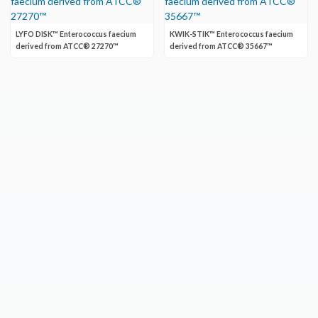
LYFO DISK™ Enterococcus faecium
KWIK-STIK™ Enterococcus faecium
derived from ATCC® 27270™
derived from ATCC® 35667™