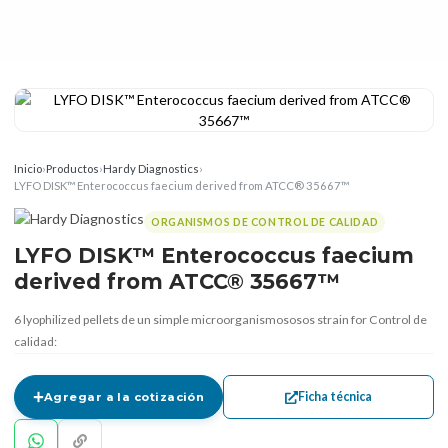
Inicio
›
Productos
›
Hardy Diagnostics
›
LYFO DISK™ Enterococcus faecium derived from ATCC® 35667™
ORGANISMOS DE CONTROL DE CALIDAD
LYFO DISK™ Enterococcus faecium
derived from ATCC® 35667™
6 lyophilized pellets de un simple microorganismososos strain for Control de
calidad:
Ficha técnica
Agregar a la cotización