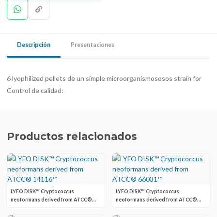
Descripción
Presentaciones
6 lyophilized pellets de un simple microorganismososos strain for
Control de calidad:
Productos relacionados
LYFO DISK™ Cryptococcus
LYFO DISK™ Cryptococcus
neoformans derived from ATCC®
neoformans derived from ATCC®
14116™
66031™