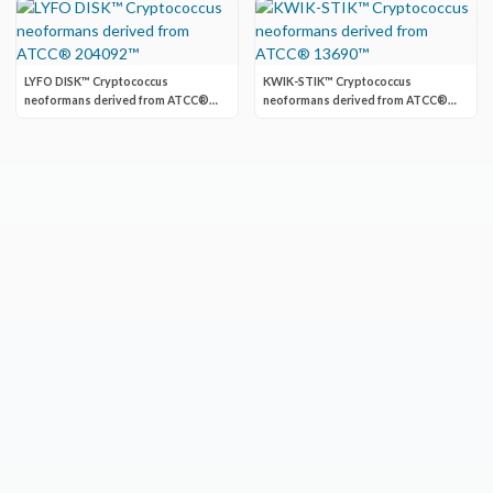
LYFO DISK™ Cryptococcus
KWIK-STIK™ Cryptococcus
neoformans derived from ATCC®
neoformans derived from ATCC®
204092™
13690™