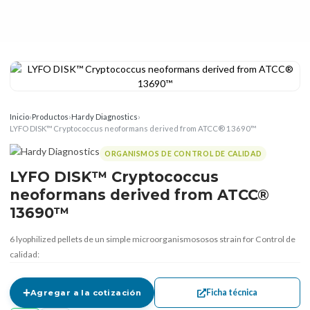
Inicio
›
Productos
›
Hardy Diagnostics
›
LYFO DISK™ Cryptococcus neoformans derived from ATCC® 13690™
ORGANISMOS DE CONTROL DE CALIDAD
LYFO DISK™ Cryptococcus
neoformans derived from ATCC®
13690™
6 lyophilized pellets de un simple microorganismososos strain for Control de
calidad:
Ficha técnica
Agregar a la cotización