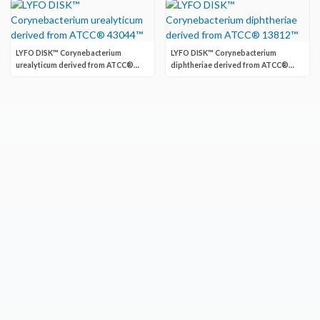
LYFO DISK™ Corynebacterium
LYFO DISK™ Corynebacterium
urealyticum derived from ATCC®
diphtheriae derived from ATCC®
43044™
13812™