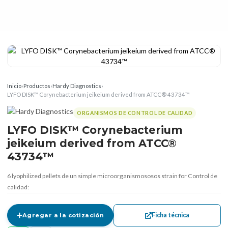
Inicio
›
Productos
›
Hardy Diagnostics
›
LYFO DISK™ Corynebacterium jeikeium derived from ATCC® 43734™
ORGANISMOS DE CONTROL DE CALIDAD
LYFO DISK™ Corynebacterium
jeikeium derived from ATCC®
43734™
6 lyophilized pellets de un simple microorganismososos strain for Control de
calidad:
Ficha técnica
Agregar a la cotización