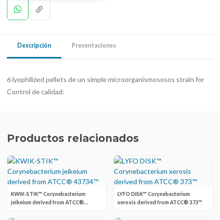
Descripción
Presentaciones
6 lyophilized pellets de un simple microorganismososos strain for
Control de calidad:
Productos relacionados
KWIK-STIK™ Corynebacterium
LYFO DISK™ Corynebacterium
jeikeium derived from ATCC®
xerosis derived from ATCC® 373™
43734™