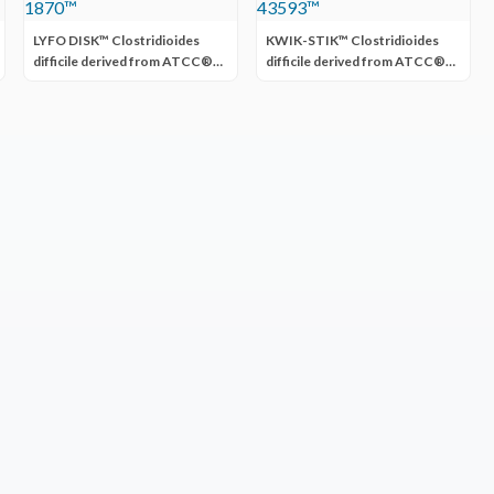
LYFO DISK™ Clostridioides
KWIK-STIK™ Clostridioides
difficile derived from ATCC®
difficile derived from ATCC®
BAA-1870™
43593™