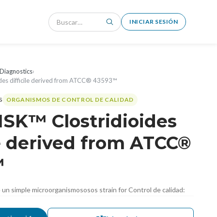
INICIAR SESIÓN
Diagnostics
›
des difficile derived from ATCC® 43593™
ORGANISMOS DE CONTROL DE CALIDAD
ISK™ Clostridioides
le derived from ATCC®
™
de un simple microorganismososos strain for Control de calidad: