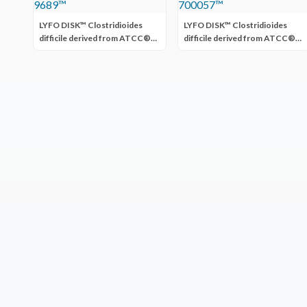
LYFO DISK™ Clostridioides
LYFO DISK™ Clostridioides
difficile derived from ATCC®
difficile derived from ATCC®
9689™
700057™