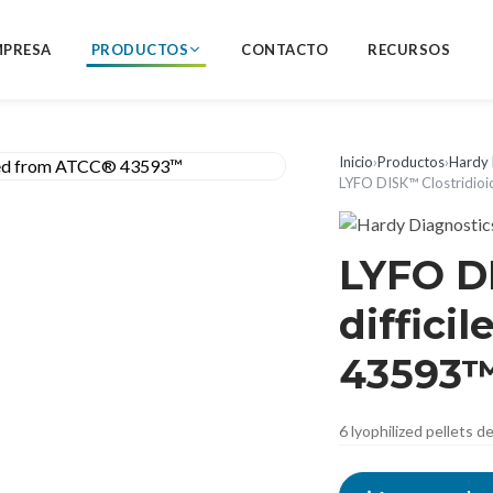
MPRESA
PRODUCTOS
CONTACTO
RECURSOS
Inicio
›
Productos
›
Hardy 
LYFO DISK™ Clostridioi
LYFO D
diffici
43593
6 lyophilized pellets 