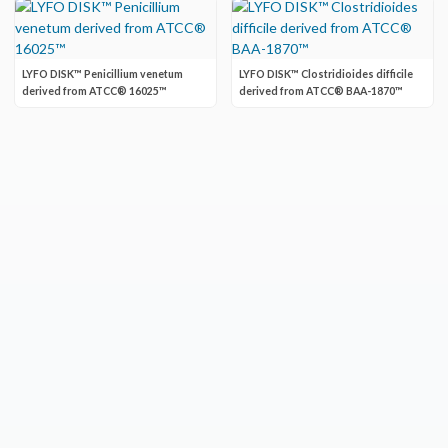
LYFO DISK™ Penicillium venetum
LYFO DISK™ Clostridioides difficile
derived from ATCC® 16025™
derived from ATCC® BAA-1870™