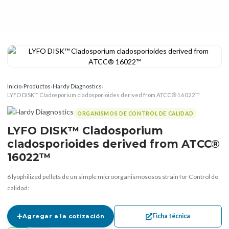
Inicio
›
Productos
›
Hardy Diagnostics
›
LYFO DISK™ Cladosporium cladosporioides derived from ATCC® 16022™
ORGANISMOS DE CONTROL DE CALIDAD
LYFO DISK™ Cladosporium
cladosporioides derived from ATCC®
16022™
6 lyophilized pellets de un simple microorganismososos strain for Control de
calidad:
Ficha técnica
Agregar a la cotización