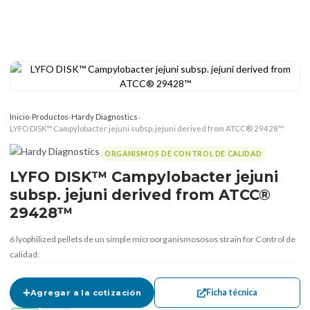
Inicio
›
Productos
›
Hardy Diagnostics
›
LYFO DISK™ Campylobacter jejuni subsp. jejuni derived from ATCC® 29428™
ORGANISMOS DE CONTROL DE CALIDAD
LYFO DISK™ Campylobacter jejuni
subsp. jejuni derived from ATCC®
29428™
6 lyophilized pellets de un simple microorganismososos strain for Control de
calidad:
Ficha técnica
Agregar a la cotización