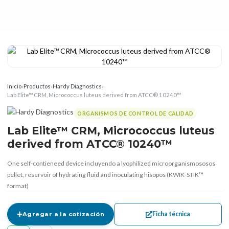
Inicio
›
Productos
›
Hardy Diagnostics
›
Lab Elite™ CRM, Micrococcus luteus derived from ATCC® 10240™
ORGANISMOS DE CONTROL DE CALIDAD
Lab Elite™ CRM, Micrococcus luteus
derived from ATCC® 10240™
One self-contieneed device incluyendo a lyophilized microorganismososos
pellet, reservoir of hydrating fluid and inoculating hisopos (KWIK-STIK™
format)
Ficha técnica
Agregar a la cotización