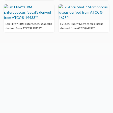
Lab Elite™ CRM Enterococcus faecalis
EZ-Accu Shot™ Micrococcus luteus
derived from ATCC® 19433™
derived from ATCC® 4698™